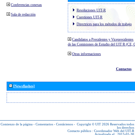
Conferencias conexas
Resoluciones UIT-R
Sala de redacción
Cuestiones UIT-R
Directrices para los métodos de trabajo
Candidatos a Presidentes y Vicepresidentes
de las Comisiones de Estudio del UIT R (CE,
Otras informaciones
Contactos
[Newsflashes]
Comienzo de la página
-
Comentarios
-
Contáctenos
-
Copyright © UIT 2026
Reservados todos
los derechos
Contacto público :
Coordenador Web del UIT-R
Actualizado el : 2013-01-30