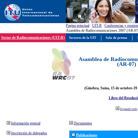
Pagína principal
:
UIT-R
:
Conferencias y reunio
Asamblea de Radiocomunicaciones 2007 (AR-07
Sector de Radiocomunicaciones (UIT-R)
Sectores de la UIT
Sala de prensa
Asamblea de Radiocomun
(AR-07)
(Ginebra, Suiza, 15 de octubre-19
Libro del Resoluci
Expandir todo
Información general
Documentos
Inscripción de delegados
Publicaciones