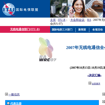
主页
:
ITU-R
； :
大会和会议
; :
RA
: 2007
会(RA-07)
无线电通信部门(ITU-R)
国际电联三大部门
新闻室
各项活动
2007年无线电通信全会(
(2007年10月15日-10月19日
«决议汇编»
全部展开
一般信息
代表注册