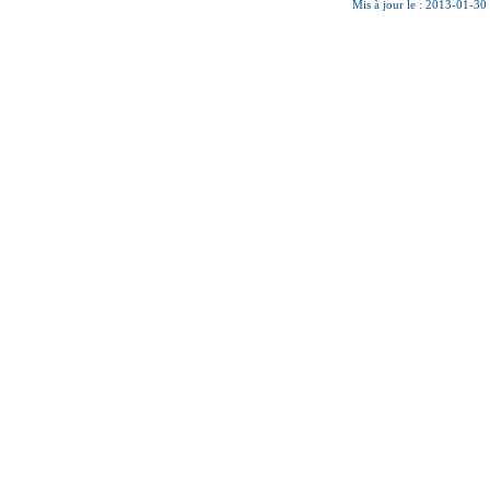
Mis à jour le : 2013-01-30