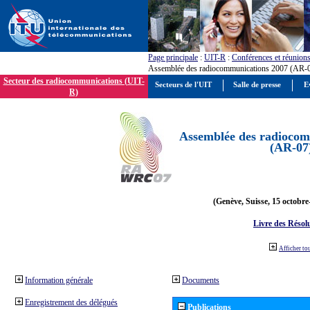
Page principale
:
UIT-R
:
Conférences et réunion
Assemblée des radiocommunications 2007 (AR-
Secteur des radiocommunications (UIT-
Secteurs de l'UIT
Salle de presse
E
R)
Assemblée des radiocom
(AR-07
(Genève, Suisse, 15 octobre
Livre des Résol
Afficher to
Information générale
Documents
Enregistrement des délégués
Publications