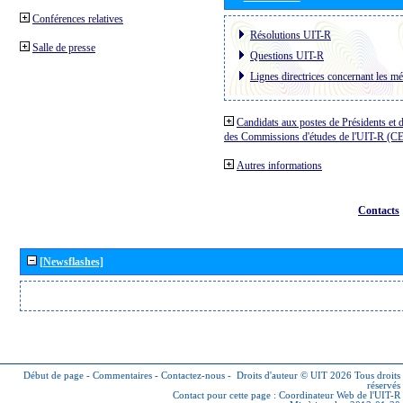
Conférences relatives
Résolutions UIT-R
Salle de presse
Questions UIT-R
Lignes directrices concernant les mé
Candidats aux postes de Présidents et 
des Commissions d'études de l'UIT-R (C
Autres informations
Contacts
[Newsflashes]
Début de page
-
Commentaires
-
Contactez-nous
-
Droits d'auteur © UIT 2026
Tous droits
réservés
Contact pour cette page :
Coordinateur Web de l'UIT-R