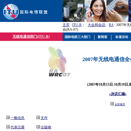
主页
:
ITU-R
； :
大会和会议
; :
RA
: 2007
会(RA-07)
无线电通信部门(ITU-R)
国际电联三大部门
新闻室
各项活动
2007年无线电通信全会(
(2007年10月15日-10月19日
«决议汇编»
全部展开
一般信息
文件
代表注册
出版物