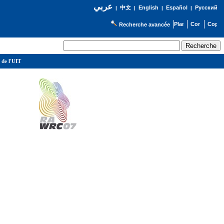
عربي
English
Español
Русский
|
中文
|
|
|
Recherche avancée
 de l'UIT