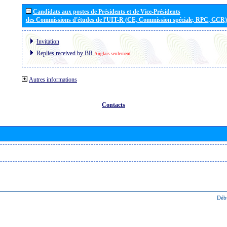
Candidats aux postes de Présidents et de Vice-Présidents
des Commissions d'études de l'UIT-R (CE, Commission spéciale, RPC, GCR)
Invitation
Replies received by BR
Anglais seulement
Autres informations
Contacts
Déb