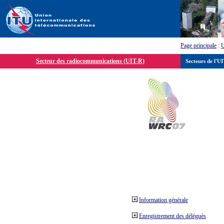
Page principale
:
Secteur des radiocommunications (UIT-R)
Secteurs de l'U
Information générale
Enregistrement des délégués