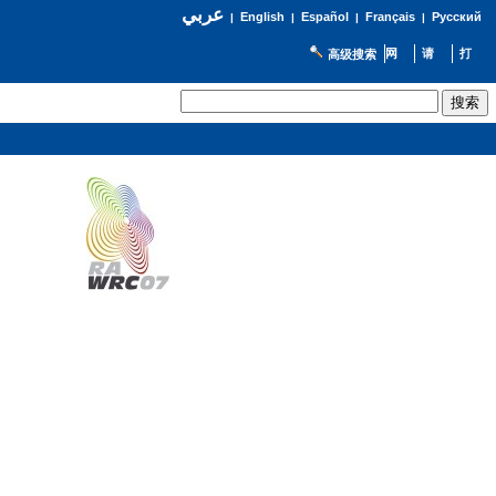
عربي
English
Español
Français
Русский
|
|
|
|
高级搜索