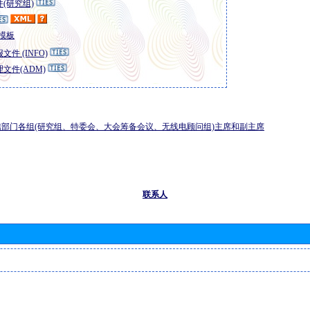
(研究组)
模板
文件 (INFO)
文件(ADM)
部门各组(研究组、特委会、大会筹备会议、无线电顾问组)主席和副主席
联系人