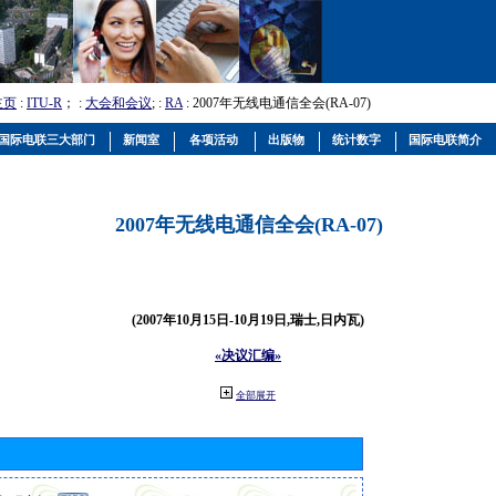
主页
:
ITU-R
； :
大会和会议
; :
RA
: 2007年无线电通信全会(RA-07)
国际电联三大部门
新闻室
各项活动
出版物
统计数字
国际电联简介
2007年无线电通信全会(RA-07)
(2007年10月15日-10月19日,瑞士,日内瓦)
«决议汇编»
全部展开