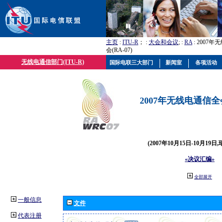
主页
:
ITU-R
； :
大会和会议
; :
RA
: 2007
会(RA-07)
无线电通信部门(ITU-R)
国际电联三大部门
新闻室
各项活动
2007年无线电通信全会(
(2007年10月15日-10月19日
«决议汇编»
全部展开
一般信息
文件
代表注册