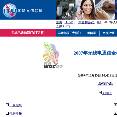
主页
:
ITU-R
； :
大会和会议
; :
RA
: 2007
会(RA-07)
无线电通信部门(ITU-R)
国际电联三大部门
新闻室
各项活动
2007年无线电通信全会(
(2007年10月15日-10月19日
«决议汇编»
全部展开
一般信息
代表注册