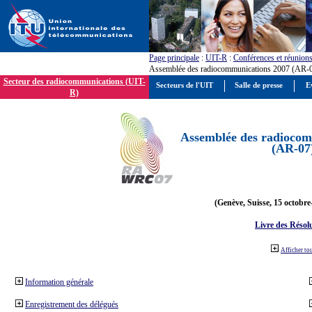
Page principale
:
UIT-R
:
Conférences et réunion
Assemblée des radiocommunications 2007 (AR-
Secteur des radiocommunications (UIT-
Secteurs de l'UIT
Salle de presse
E
R)
Assemblée des radiocom
(AR-07
(Genève, Suisse, 15 octobre
Livre des Résol
Afficher to
Information générale
Enregistrement des délégués