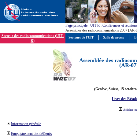
Page principale
:
UIT-R
:
Conférences et réunion
Assemblée des radiocommunications 2007 (AR-
Secteur des radiocommunications (UIT-
Secteurs de l'UIT
Salle de presse
E
R)
Assemblée des radiocom
(AR-07
(Genève, Suisse, 15 octobre
Livre des Résol
Afficher to
Information générale
Enregistrement des délégués