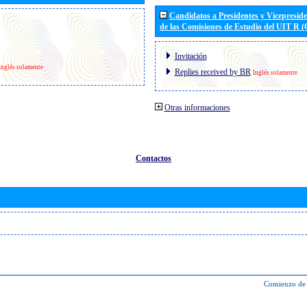
Candidatos a Presidentes y Vicepresid
de las Comisiones de Estudio del UIT R 
Invitación
Inglés solamente
Replies received by BR
Inglés solamente
Otras informaciones
Contactos
Comienzo de 