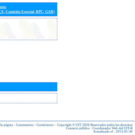
entes
(CE, Comisión Especial, RPC, GAR)
la página
-
Comentarios
-
Contáctenos
-
Copyright © UIT 2026
Reservados todos los derechos
Contacto público :
Coordenador Web del UIT-R
Actualizado el : 2013-01-30