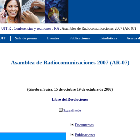
:
UIT-R
:
Conferencias y reuniones
:
RA
: Asamblea de Radiocomunicaciones 2007 (AR-07)
 UIT
Sala de prensa
Eventos
Publicaciones
Estadísticas
Acerca d
Asamblea de Radiocomunicaciones 2007 (AR-07)
(Ginebra, Suiza, 15 de octubre-19 de octubre de 2007)
Libro del Resoluciones
Expandir todo
Documentos
Publicaciones