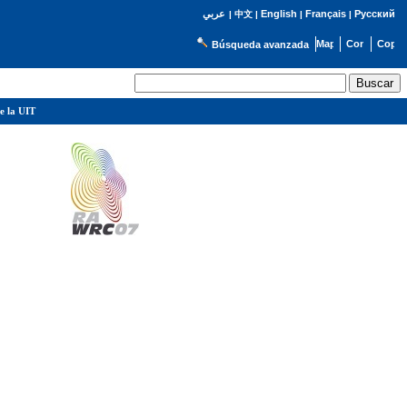
English
Français
Русский
عربي
|
中文
|
|
|
Búsqueda avanzada
e la UIT