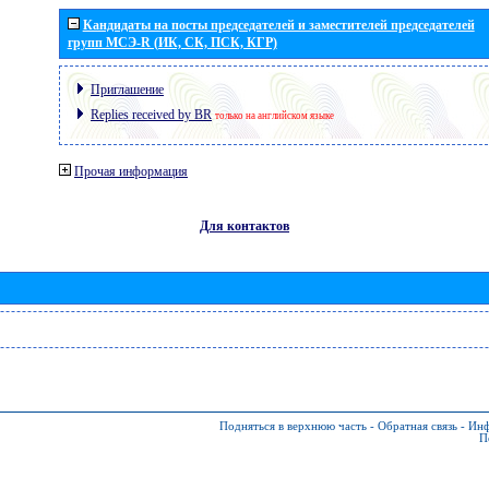
Кандидаты на посты председателей и заместителей председателей
групп МСЭ-R (ИК, СК, ПСК, КГР)
Приглашение
Replies received by BR
только на английском языке
Прочая информация
Для контактов
Подняться в верхнюю часть
-
Обратная связь
-
Инф
П