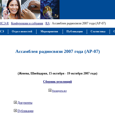
МСЭ-R
:
Конференции и собрания
:
RA
: Ассамблея радиосвязи 2007 года (АР-07)
МСЭ
Отдел новостей
Мероприятия
Публикации
Статистика
С
Ассамблея радиосвязи 2007 года (АР-07)
(Женева, Швейцария, 15 октября - 19 октября 2007 года)
Сборник резолюций
Расширить все
Документы
Публикации