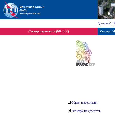
Домашний
:
Сектор радиосвязи (МСЭ-R)
Секторы 
Общая информация
Регистрация делегатов