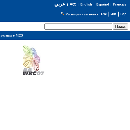
عربي
English
Español
Français
|
中文
|
|
|
Расширенный поиск
ведения о МСЭ