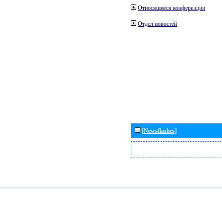
Относящиеся конференции
Отдел новостей
[Newsflashes]