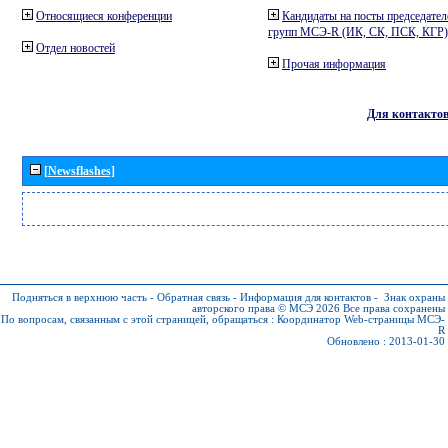
Относящиеся конференции
Кандидаты на посты председател
групп МСЭ-R (ИК, СК, ПСК, КГР)
Отдел новостей
Прочая информация
Для контакто
[Newsflashes]
Подняться в верхнюю часть
-
Обратная связь
-
Информация для контактов
-
Знак охраны
авторского права © МСЭ 2026
Все права сохранены
По вопросам, связанным с этой страницей, обращаться :
Координатор Web-страницы МСЭ-
R
Обновлено : 2013-01-30