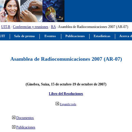
:
UIT-R
:
Conferencias y reuniones
:
RA
: Asamblea de Radiocomunicaciones 2007 (AR-07)
 UIT
Sala de prensa
Eventos
Publicaciones
Estadísticas
Acerca d
Asamblea de Radiocomunicaciones 2007 (AR-07)
(Ginebra, Suiza, 15 de octubre-19 de octubre de 2007)
Libro del Resoluciones
Expandir todo
Documentos
Publicaciones