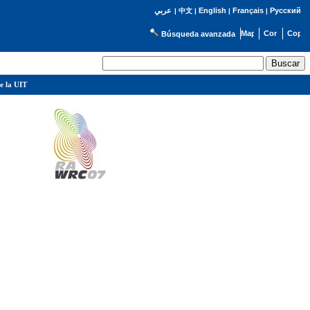
English
Français
Русский
عربي
|
中文
|
|
|
Búsqueda avanzada
e la UIT