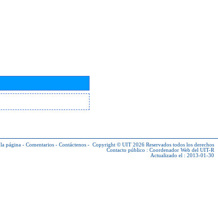
la página
-
Comentarios
-
Contáctenos
-
Copyright © UIT 2026
Reservados todos los derechos
Contacto público :
Coordenador Web del UIT-R
Actualizado el : 2013-01-30