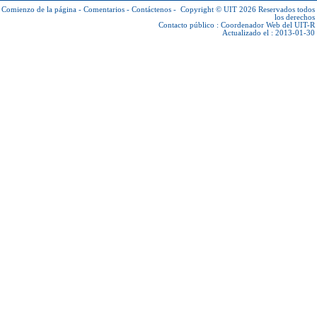
Comienzo de la página
-
Comentarios
-
Contáctenos
-
Copyright © UIT 2026
Reservados todos
los derechos
Contacto público :
Coordenador Web del UIT-R
Actualizado el : 2013-01-30