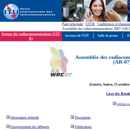
Page principale
:
UIT-R
:
Conférences et réunion
Assemblée des radiocommunications 2007 (AR-
Secteur des radiocommunications (UIT-
Secteurs de l'UIT
Salle de presse
E
R)
Assemblée des radiocom
(AR-07
(Genève, Suisse, 15 octobre
Livre des Résol
Afficher to
Information générale
Documents
Enregistrement des délégués
Publications