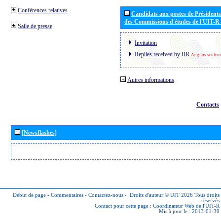
Conférences relatives
Candidats aux postes de Présidents 
des Commissions d'études de l'UIT-R
Salle de presse
Invitation
Replies received by BR
Anglais seulem
Autres informations
Contacts
[Newsflashes]
Début de page
-
Commentaires
-
Contactez-nous
-
Droits d'auteur © UIT 2026
Tous droits
réservés
Contact pour cette page :
Coordinateur Web de l'UIT-R
Mis à jour le : 2013-01-30