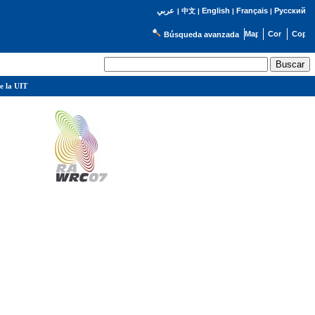
English
Français
Русский
عربي
|
中文
|
|
|
Búsqueda avanzada
e la UIT