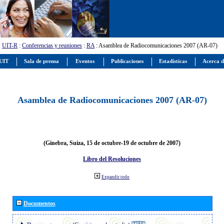
:
UIT-R
:
Conferencias y reuniones
:
RA
: Asamblea de Radiocomunicaciones 2007 (AR-07)
 UIT
Sala de prensa
Eventos
Publicaciones
Estadísticas
Acerca d
Asamblea de Radiocomunicaciones 2007 (AR-07)
(Ginebra, Suiza, 15 de octubre-19 de octubre de 2007)
Libro del Resoluciones
Expandir todo
Documentos