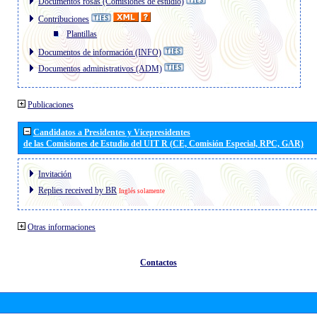
Documentos rosas (Comisiones de estudio)
Contribuciones
Plantillas
Documentos de información (INFO)
Documentos administrativos (ADM)
Publicaciones
Candidatos a Presidentes y Vicepresidentes
de las Comisiones de Estudio del UIT R (CE, Comisión Especial, RPC, GAR)
Invitación
Replies received by BR
Inglés solamente
Otras informaciones
Contactos