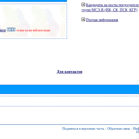
Кандидаты на посты председателе
групп МСЭ-R (ИК, СК, ПСК, КГР)
Прочая информация
иков
только на английском языке
Для контактов
Подняться в верхнюю часть
-
Обратная связь
-
Инф
П