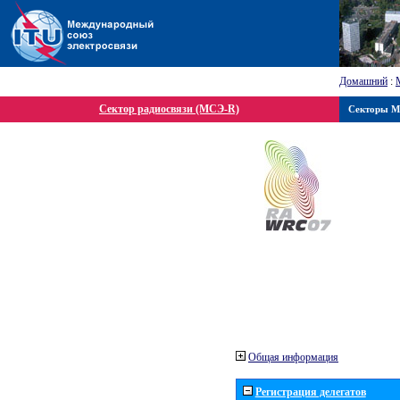
Домашний
:
Сектор радиосвязи (МСЭ-R)
Секторы 
Общая информация
Регистрация делегатов