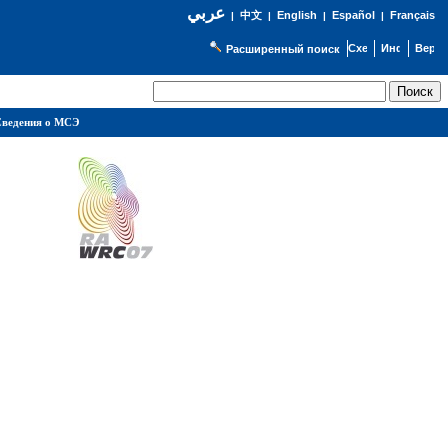
عربي
English
Español
Français
|
中文
|
|
|
Расширенный поиск
ведения о МСЭ