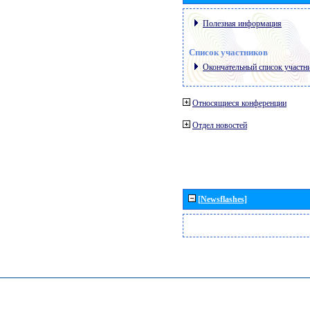
Полезная информация
Список участников
Окончательный список участн
Относящиеся конференции
Отдел новостей
[Newsflashes]