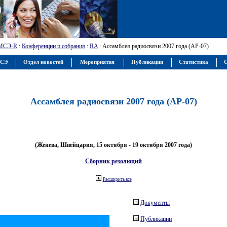
МСЭ-R
:
Конференции и собрания
:
RA
: Ассамблея радиосвязи 2007 года (АР-07)
МСЭ
Отдел новостей
Мероприятия
Публикации
Статистика
С
Ассамблея радиосвязи 2007 года (АР-07)
(Женева, Швейцария, 15 октября - 19 октября 2007 года)
Сборник резолюций
Расширить все
Документы
Публикации