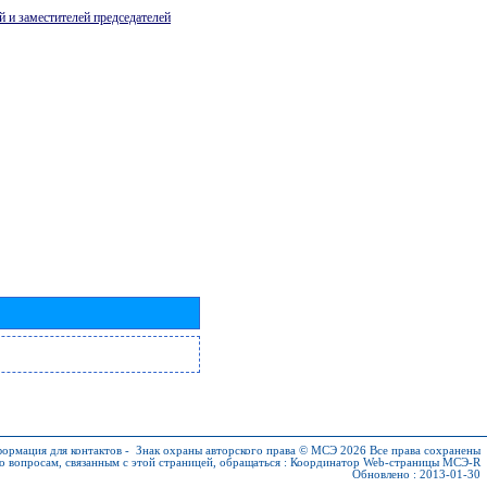
й и заместителей председателей
ормация для контактов
-
Знак охраны авторского права © МСЭ 2026
Все права сохранены
о вопросам, связанным с этой страницей, обращаться :
Координатор Web-страницы МСЭ-R
Обновлено : 2013-01-30