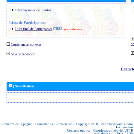
Informaciones de utilidad
Lista de Participantes
Lista final de Participantes
Inglés solamente
de
Conferencias conexas
Sala de redacción
Contact
[Newsflashes]
Comienzo de la página
-
Comentarios
-
Contáctenos
-
Copyright © UIT 2026
Reservados todos
los derechos
Contacto público :
Coordenador Web del UIT-R
Actualizado el : 2013-01-30