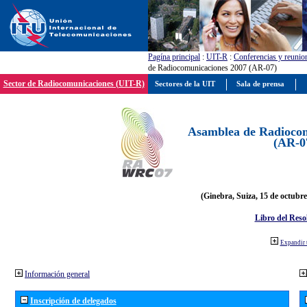
Pagína principal
:
UIT-R
:
Conferencias y reunio
de Radiocomunicaciones 2007 (AR-07)
Sector de Radiocomunicaciones (UIT-R)
Sectores de la UIT
Sala de prensa
Asamblea de Radiocom
(AR-0
(Ginebra, Suiza, 15 de octubre
Libro del Reso
Expandir 
Información general
Inscripción de delegados