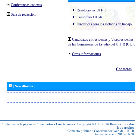
Conferencias conexas
Resoluciones UIT-R
Sala de redacción
Cuestiones UIT-R
Directrices para los métodos de trabajo
Candidatos a Presidentes y Vicepresidentes
de las Comisiones de Estudio del UIT R (CE,
Otras informaciones
Contactos
[Newsflashes]
Comienzo de la página
-
Comentarios
-
Contáctenos
-
Copyright © UIT 2026
Reservados todos
los derechos
Contacto público :
Coordenador Web del UIT-R
Actualizado el : 2013-01-30