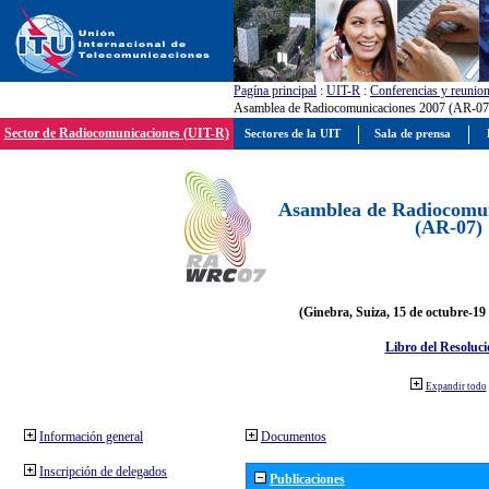
Pagína principal
:
UIT-R
:
Conferencias y reunio
Asamblea de Radiocomunicaciones 2007 (AR-07
Sector de Radiocomunicaciones (UIT-R)
Sectores de la UIT
Sala de prensa
Asamblea de Radiocomun
(AR-07)
(Ginebra, Suiza, 15 de octubre-19
Libro del Resoluci
Expandir todo
Información general
Documentos
Inscripción de delegados
Publicaciones