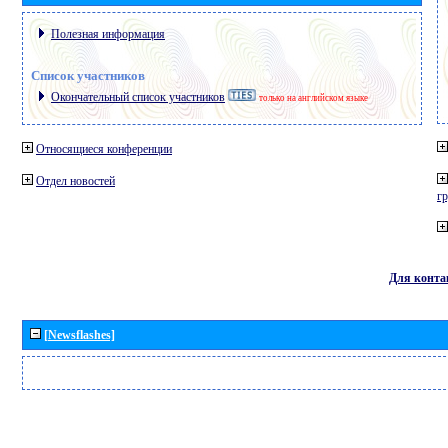
Полезная информация
Список участников
Окончательный список участников
только на английском языке
Относящиеся конференции
Отдел новостей
г
Для конта
[Newsflashes]