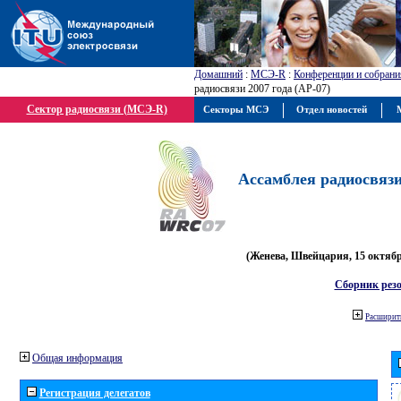
Домашний
:
МСЭ-R
:
Конференции и собрани
радиосвязи 2007 года (АР-07)
Сектор радиосвязи (МСЭ-R)
Секторы МСЭ
Отдел новостей
М
Ассамблея радиосвязи 
(Женева, Швейцария, 15 октября
Сборник рез
Расширить
Общая информация
Регистрация делегатов