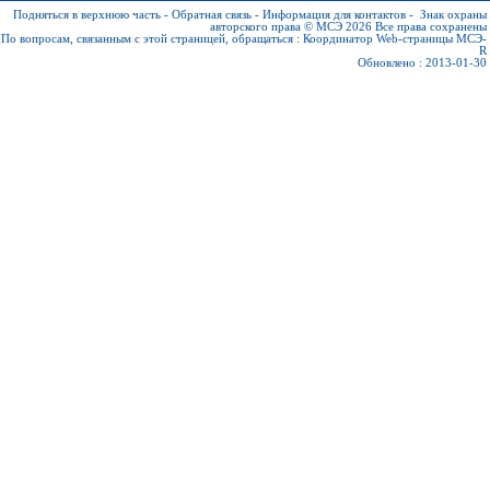
Подняться в верхнюю часть
-
Обратная связь
-
Информация для контактов
-
Знак охраны
авторского права © МСЭ 2026
Все права сохранены
По вопросам, связанным с этой страницей, обращаться :
Координатор Web-страницы МСЭ-
R
Обновлено : 2013-01-30