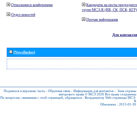
Относящиеся конференции
Кандидаты на посты председател
групп МСЭ-R (ИК, СК, ПСК, КГР)
Отдел новостей
Прочая информация
Для контакто
[Newsflashes]
Подняться в верхнюю часть
-
Обратная связь
-
Информация для контактов
-
Знак охраны
авторского права © МСЭ 2026
Все права сохранены
По вопросам, связанным с этой страницей, обращаться :
Координатор Web-страницы МСЭ-
R
Обновлено : 2013-01-30