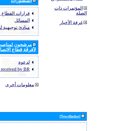
المنشورات
المؤتمرات ذات
الصلة
قرارات القطاع ‏ITU-R
المسائل
غرفة الأخبار
مبادئ توجيهية ل
مرشحون لمناصب 
لأفرقة قطاع الاتصال
لدعوة
 received by BR
معلومات أخرى
[Newsflashes]