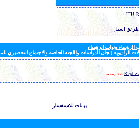
طرائق العمل
الرؤساء ونواب الرؤساء
ات الراديوية (لجان الدراسات واللجنة الخاصة والاجتماع التحضيري للمؤ
Replies
بالإنكليزية فقط
بيانات للاستفسار