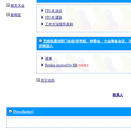
相关大会
ITU-R 决议
新闻室
ITU-R 课题
工作方法指导原则
无线电通信部门各组(研究组、特委会、大会筹备会议、无
的候选人
请柬
Replies received by BR
仅有英文
其它信息
联系人
[Newsflashes]