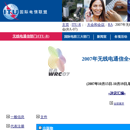
主页
:
ITU-R
； :
大会和会议
; :
RA
: 2007
会(RA-07)
无线电通信部门(ITU-R)
国际电联三大部门
新闻室
各项活动
2007年无线电通信全会(
(2007年10月15日-10月19日
«决议汇编»
全部展开
一般信息
文件
代表注册
出版物