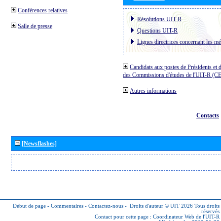
Conférences relatives
Résolutions UIT-R
Salle de presse
Questions UIT-R
Lignes directrices concernant les mé
Candidats aux postes de Présidents et 
des Commissions d'études de l'UIT-R (C
Autres informations
Contacts
[Newsflashes]
Début de page
-
Commentaires
-
Contactez-nous
-
Droits d'auteur © UIT 2026
Tous droits
réservés
Contact pour cette page :
Coordinateur Web de l'UIT-R