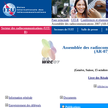
Page principale
:
UIT-R
:
Conférences et réunion
Assemblée des radiocommunications 2007 (AR-
Secteur des radiocommunications (UIT-
Secteurs de l'UIT
Salle de presse
E
R)
Assemblée des radiocom
(AR-07
(Genève, Suisse, 15 octobre
Livre des Résol
Afficher to
Information générale
Documents
Enregistrement des délégués
Publications