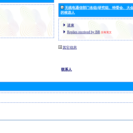
无线电通信部门各组(研究组、特委会、大
的候选人
请柬
Replies received by BR
仅有英文
其它信息
联系人