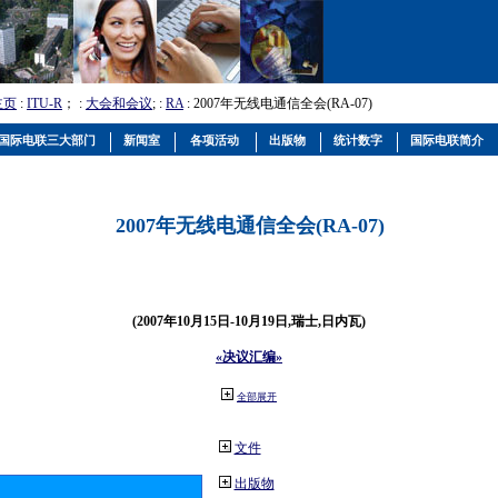
主页
:
ITU-R
； :
大会和会议
; :
RA
: 2007年无线电通信全会(RA-07)
国际电联三大部门
新闻室
各项活动
出版物
统计数字
国际电联简介
2007年无线电通信全会(RA-07)
(2007年10月15日-10月19日,瑞士,日内瓦)
«决议汇编»
全部展开
文件
出版物