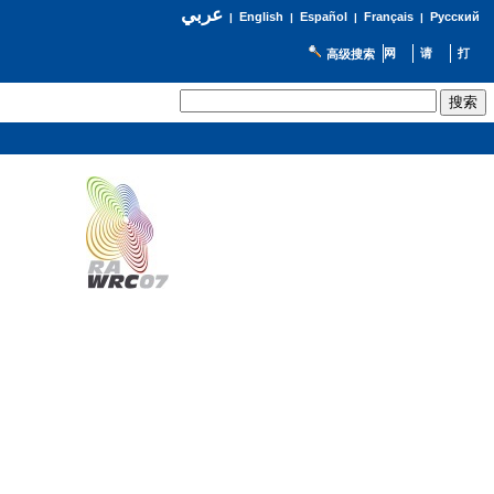
عربي
English
Español
Français
Русский
|
|
|
|
高级搜索