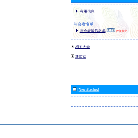
有用信息
与会者名单
与会者最后名单
仅有英文
相关大会
新闻室
[Newsflashes]