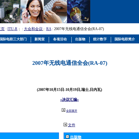
主页
:
ITU-R
； :
大会和会议
; :
RA
: 2007年无线电通信全会(RA-07)
国际电联三大部门
新闻室
各项活动
出版物
统计数字
国际电联简介
2007年无线电通信全会(RA-07)
(2007年10月15日-10月19日,瑞士,日内瓦)
«决议汇编»
全部展开
文件
出版物