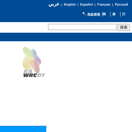
عربي
English
Español
Français
Русский
|
|
|
|
高级搜索