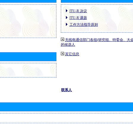
ITU-R 决议
ITU-R 课题
工作方法指导原则
无线电通信部门各组(研究组、特委会、大
的候选人
其它信息
联系人