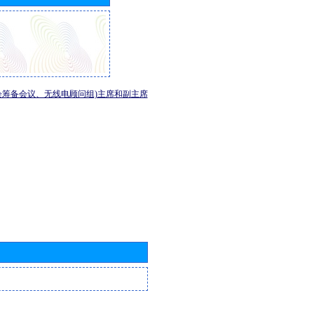
会筹备会议、无线电顾问组)主席和副主席