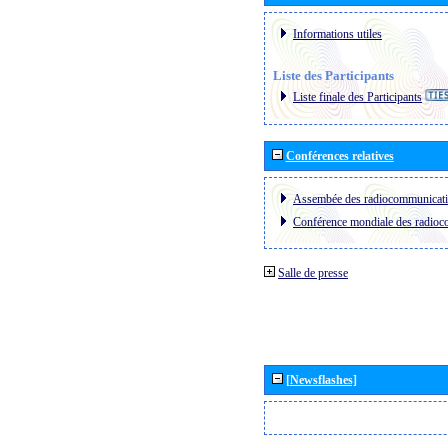
Informations utiles
Liste des Participants
Liste finale des Participants
Conférences relatives
Assembée des radiocommunicat
Conférence mondiale des radio
Salle de presse
[Newsflashes]