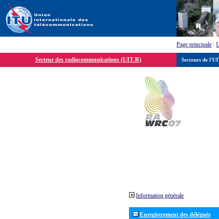
Page principale
:
Secteur des radiocommunications (UIT-R)
Secteurs de l'U
Information générale
Enregistrement des délégués