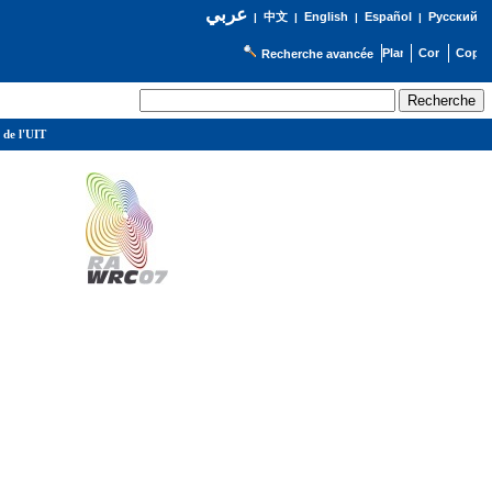
عربي
English
Español
Русский
|
中文
|
|
|
Recherche avancée
 de l'UIT