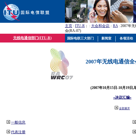
主页
:
ITU-R
； :
大会和会议
; :
RA
: 2007
会(RA-07)
无线电通信部门(ITU-R)
国际电联三大部门
新闻室
各项活动
2007年无线电通信全会(
(2007年10月15日-10月19日
«决议汇编»
全部展开
一般信息
代表注册