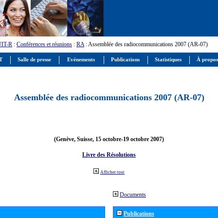
UIT-R
:
Conférences et réunions
:
RA
: Assemblée des radiocommunications 2007 (AR-07)
IT
Salle de presse
Evénements
Publications
Statistiques
À propos
Assemblée des radiocommunications 2007 (AR-07)
(Genève, Suisse, 15 octobre-19 octobre 2007)
Livre des Résolutions
Afficher tout
Documents
Publications