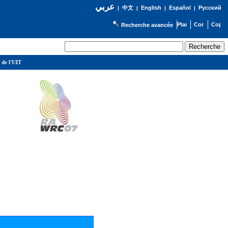
عربي
English
Español
Русский
|
中文
|
|
|
Recherche avancée
 de l'UIT