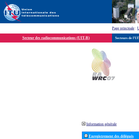
Page principale
:
Secteur des radiocommunications (UIT-R)
Secteurs de l'U
Information générale
Enregistrement des délégués