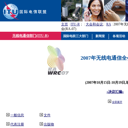
主页
:
ITU-R
； :
大会和会议
; :
RA
: 2007
会(RA-07)
无线电通信部门(ITU-R)
国际电联三大部门
新闻室
各项活动
2007年无线电通信全会(
(2007年10月15日-10月19日
«决议汇编»
全部展开
一般信息
文件
代表注册
出版物