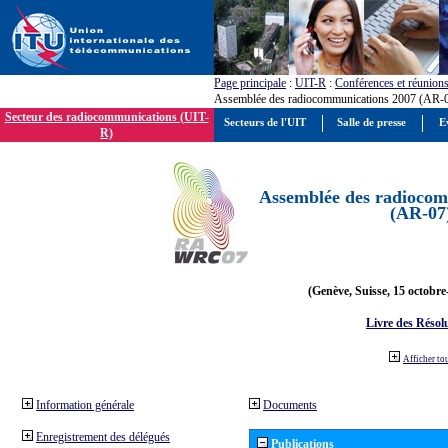
Page principale
:
UIT-R
:
Conférences et réunion
Assemblée des radiocommunications 2007 (AR-
Secteur des radiocommunications (UIT-
Secteurs de l'UIT
Salle de presse
E
R)
Assemblée des radiocom
(AR-07
(Genève, Suisse, 15 octobre
Livre des Résol
Afficher to
Information générale
Documents
Enregistrement des délégués
Publications