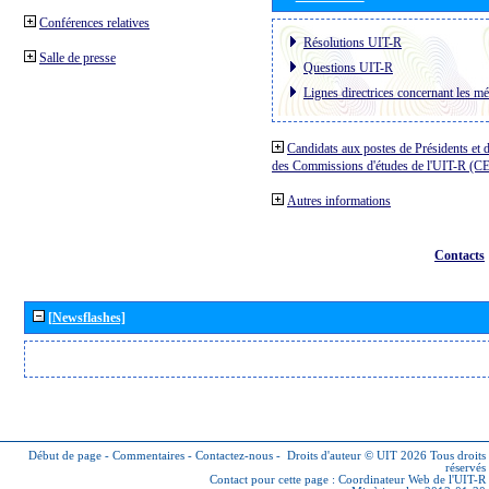
Conférences relatives
Résolutions UIT-R
Salle de presse
Questions UIT-R
Lignes directrices concernant les mé
Candidats aux postes de Présidents et 
des Commissions d'études de l'UIT-R (C
Autres informations
Contacts
[Newsflashes]
Début de page
-
Commentaires
-
Contactez-nous
-
Droits d'auteur © UIT 2026
Tous droits
réservés
Contact pour cette page :
Coordinateur Web de l'UIT-R