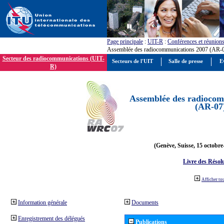
Page principale
:
UIT-R
:
Conférences et réunion
Assemblée des radiocommunications 2007 (AR-
Secteur des radiocommunications (UIT-
Secteurs de l'UIT
Salle de presse
E
R)
Assemblée des radiocom
(AR-07
(Genève, Suisse, 15 octobre
Livre des Résol
Afficher to
Information générale
Documents
Enregistrement des délégués
Publications