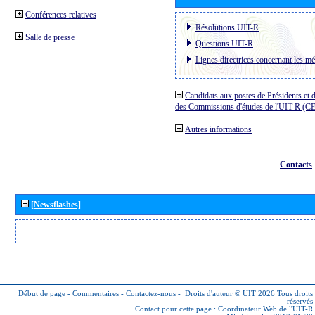
Conférences relatives
Résolutions UIT-R
Salle de presse
Questions UIT-R
Lignes directrices concernant les mé
Candidats aux postes de Présidents et 
des Commissions d'études de l'UIT-R (C
Autres informations
Contacts
[Newsflashes]
Début de page
-
Commentaires
-
Contactez-nous
-
Droits d'auteur © UIT 2026
Tous droits
réservés
Contact pour cette page :
Coordinateur Web de l'UIT-R