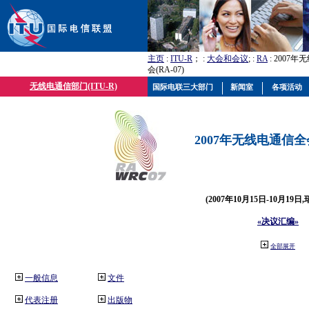
主页
:
ITU-R
； :
大会和会议
; :
RA
: 2007
会(RA-07)
无线电通信部门(ITU-R)
国际电联三大部门
新闻室
各项活动
2007年无线电通信全会(
(2007年10月15日-10月19日
«决议汇编»
全部展开
一般信息
文件
代表注册
出版物