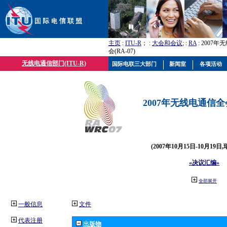
主页
:
ITU-R
； :
大会和会议
; :
RA
: 2007
会(RA-07)
无线电通信部门(ITU-R)
国际电联三大部门
新闻室
各项活动
2007年无线电通信全会(
(2007年10月15日-10月19日
«决议汇编»
全部展开
一般信息
文件
代表注册
出版物