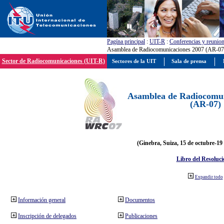
Pagína principal
:
UIT-R
:
Conferencias y reunio
Asamblea de Radiocomunicaciones 2007 (AR-07
Sector de Radiocomunicaciones (UIT-R)
Sectores de la UIT
Sala de prensa
Asamblea de Radiocomun
(AR-07)
(Ginebra, Suiza, 15 de octubre-19
Libro del Resoluci
Expandir todo
Información general
Documentos
Inscripción de delegados
Publicaciones