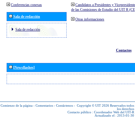
Conferencias conexas
Candidatos a Presidentes y Vicepresident
de las Comisiones de Estudio del UIT R (C
Sala de redacción
Otras informaciones
Sala de redacción
Contactos
[Newsflashes]
Comienzo de la página
-
Comentarios
-
Contáctenos
-
Copyright © UIT 2026
Reservados todos
los derechos
Contacto público :
Coordenador Web del UIT-R
Actualizado el : 2013-01-30