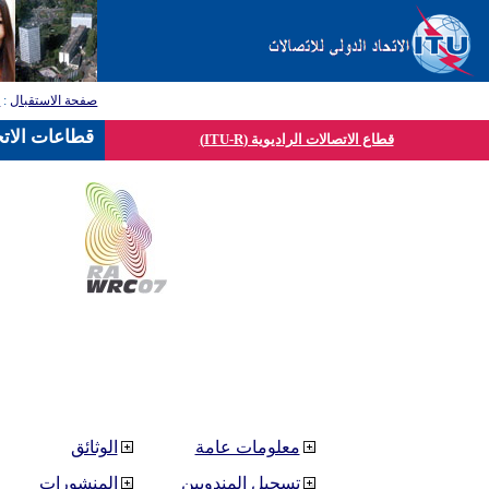
صفحة الاستقبال
:
ق
قطاعات الاتح
قطاع الاتصالات الراديوية (ITU-R)
معلومات عامة
الوثائق
تسجيل المندوبين
المنشورات