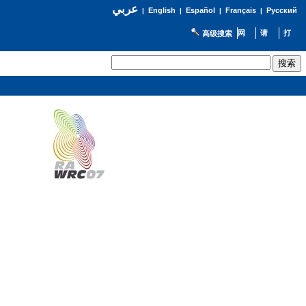
عربي
English
Español
Français
Русский
|
|
|
|
高级搜索