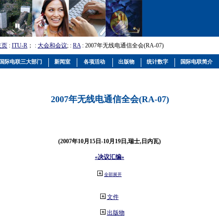
主页
:
ITU-R
； :
大会和会议
; :
RA
: 2007年无线电通信全会(RA-07)
国际电联三大部门
新闻室
各项活动
出版物
统计数字
国际电联简介
2007年无线电通信全会(RA-07)
(2007年10月15日-10月19日,瑞士,日内瓦)
«决议汇编»
全部展开
文件
出版物