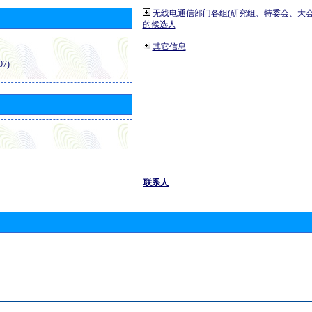
无线电通信部门各组(研究组、特委会、大
的候选人
其它信息
7)
联系人