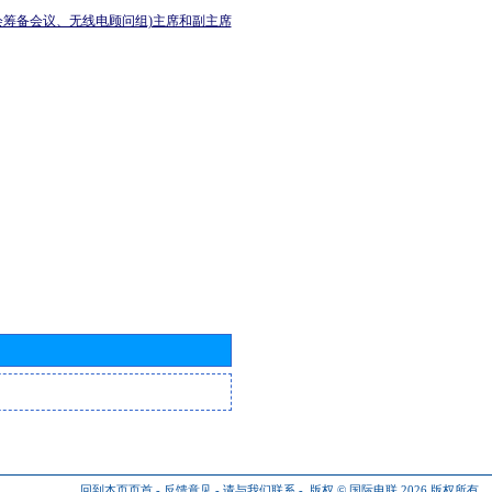
会筹备会议、无线电顾问组)主席和副主席
回到本页页首
-
反馈意见
-
请与我们联系
-
版权 © 国际电联 2026
版权所有