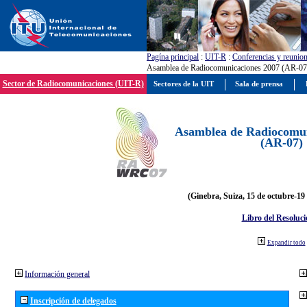
Pagína principal
:
UIT-R
:
Conferencias y reunio
Asamblea de Radiocomunicaciones 2007 (AR-07
Sector de Radiocomunicaciones (UIT-R)
Sectores de la UIT
Sala de prensa
Asamblea de Radiocomun
(AR-07)
(Ginebra, Suiza, 15 de octubre-19
Libro del Resoluci
Expandir todo
Información general
Inscripción de delegados