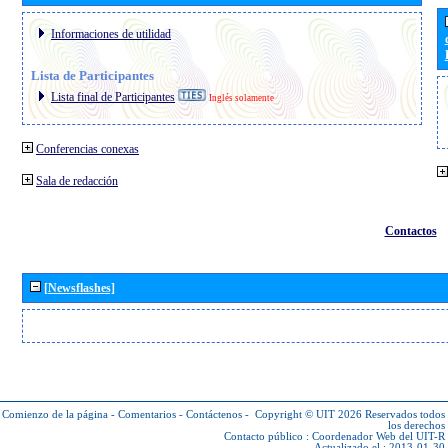
Informaciones de utilidad
Lista de Participantes
Lista final de Participantes
Inglés solamente
Conferencias conexas
Sala de redacción
Contactos
[Newsflashes]
Comienzo de la página
-
Comentarios
-
Contáctenos
-
Copyright © UIT 2026
Reservados todos
los derechos
Contacto público :
Coordenador Web del UIT-R
Actualizado el : 2013-01-30