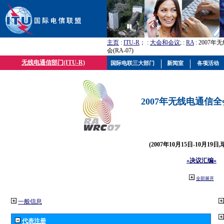
主页
:
ITU-R
； :
大会和会议
; :
RA
: 2007
会(RA-07)
无线电通信部门(ITU-R)
国际电联三大部门
新闻室
各项活动
2007年无线电通信全会(
(2007年10月15日-10月19日
«决议汇编»
全部展开
一般信息
代表注册