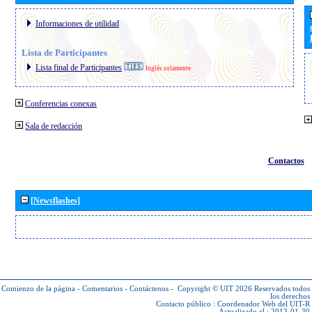
Informaciones de utilidad
Lista de Participantes
Lista final de Participantes
Inglés solamente
Conferencias conexas
Sala de redacción
Contactos
[Newsflashes]
Comienzo de la página
-
Comentarios
-
Contáctenos
-
Copyright © UIT 2026
Reservados todos
los derechos
Contacto público :
Coordenador Web del UIT-R
Actualizado el : 2013-01-30