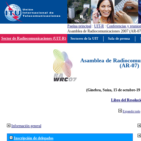
Pagína principal
:
UIT-R
:
Conferencias y reunio
Asamblea de Radiocomunicaciones 2007 (AR-07
Sector de Radiocomunicaciones (UIT-R)
Sectores de la UIT
Sala de prensa
Asamblea de Radiocomun
(AR-07)
(Ginebra, Suiza, 15 de octubre-19
Libro del Resoluci
Expandir todo
Información general
Inscripción de delegados