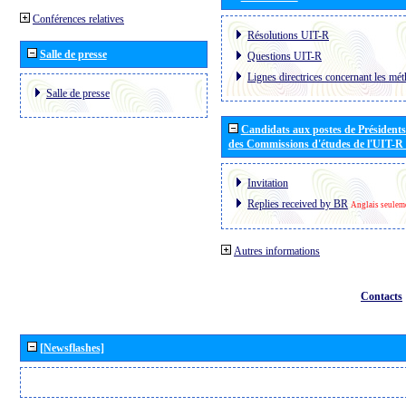
Conférences relatives
Résolutions UIT-R
Salle de presse
Questions UIT-R
Lignes directrices concernant les mét
Salle de presse
Candidats aux postes de Présidents 
des Commissions d'études de l'UIT-R
Invitation
Replies received by BR
Anglais seulem
Autres informations
Contacts
[Newsflashes]