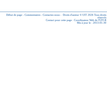
Début de page
-
Commentaires
-
Contactez-nous
-
Droits d'auteur © UIT 2026
Tous droits
réservés
Contact pour cette page :
Coordinateur Web de l'UIT-R
Mis à jour le : 2013-01-30