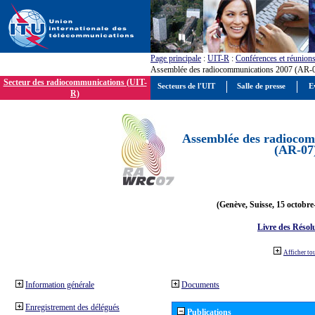
Page principale
:
UIT-R
:
Conférences et réunion
Assemblée des radiocommunications 2007 (AR-
Secteur des radiocommunications (UIT-
Secteurs de l'UIT
Salle de presse
E
R)
Assemblée des radiocom
(AR-07
(Genève, Suisse, 15 octobre
Livre des Résol
Afficher to
Information générale
Documents
Enregistrement des délégués
Publications