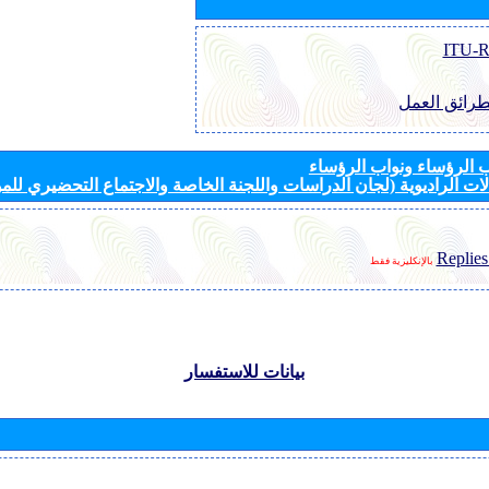
طرائق العمل
الرؤساء ونواب الرؤساء
ات الراديوية (لجان الدراسات واللجنة الخاصة والاجتماع التحضيري للمؤ
Replies
بالإنكليزية فقط
بيانات للاستفسار