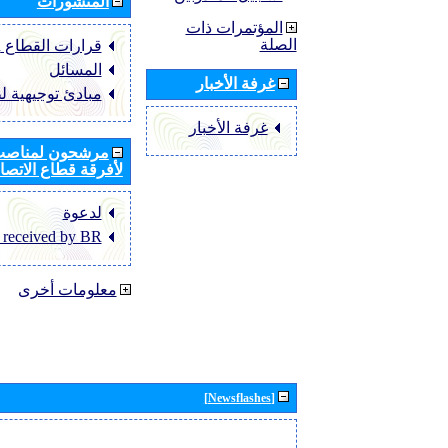
المنشورات
المؤتمرات ذات
الصلة
قرارات القطاع ‏ITU-R
المسائل
غرفة الأخبار
مبادئ توجيهية ل
غرفة الأخبار
مرشحون لمناصب 
لأفرقة قطاع الاتصال
لدعوة
 received by BR
معلومات أخرى
[Newsflashes]