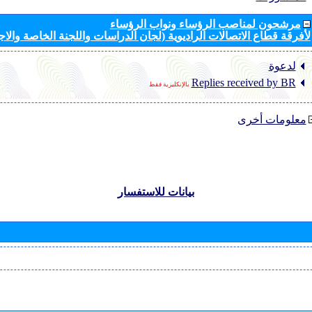
مرشحون لمناصب الرؤساء ونواب الرؤساء
لأفرقة قطاع الاتصالات الراديوية (لجان الدراسات واللجنة الخاصة والا
لدعوة
Replies received by BR
بالإنكليزية فقط
معلومات أخرى
بيانات للاستفسار