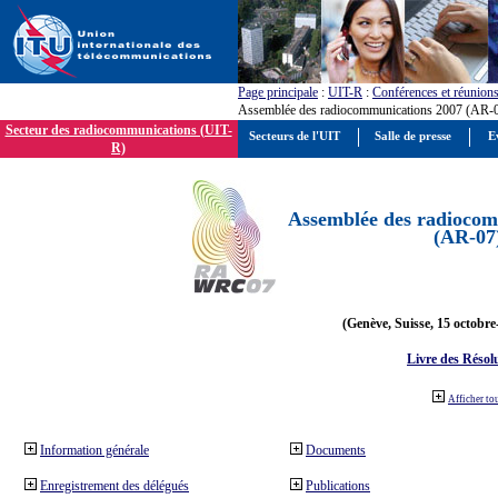
Page principale
:
UIT-R
:
Conférences et réunion
Assemblée des radiocommunications 2007 (AR-
Secteur des radiocommunications (UIT-
Secteurs de l'UIT
Salle de presse
E
R)
Assemblée des radiocom
(AR-07
(Genève, Suisse, 15 octobre
Livre des Résol
Afficher to
Information générale
Documents
Enregistrement des délégués
Publications