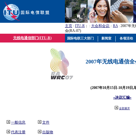
主页
:
ITU-R
； :
大会和会议
; :
RA
: 2007
会(RA-07)
无线电通信部门(ITU-R)
国际电联三大部门
新闻室
各项活动
2007年无线电通信全会(
(2007年10月15日-10月19日
«决议汇编»
全部展开
一般信息
文件
代表注册
出版物