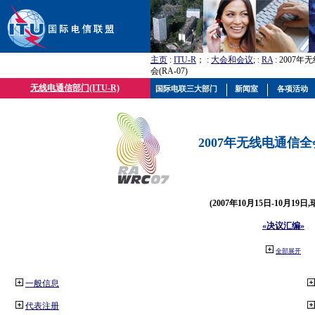
主页
:
ITU-R
； :
大会和会议
; :
RA
: 2007
会(RA-07)
无线电通信部门(ITU-R)
国际电联三大部门
新闻室
各项活动
2007年无线电通信全会(
(2007年10月15日-10月19日
«决议汇编»
全部展开
一般信息
代表注册