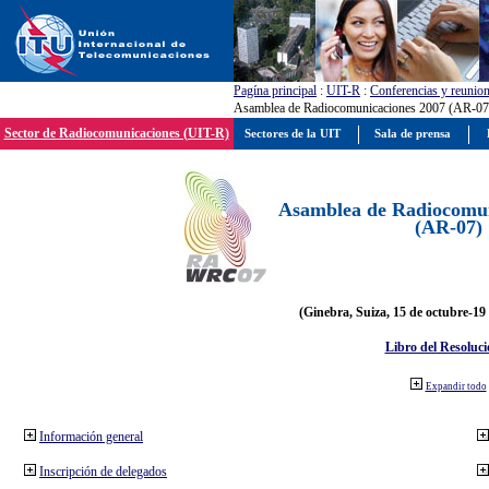
Pagína principal
:
UIT-R
:
Conferencias y reunio
Asamblea de Radiocomunicaciones 2007 (AR-07
Sector de Radiocomunicaciones (UIT-R)
Sectores de la UIT
Sala de prensa
Asamblea de Radiocomun
(AR-07)
(Ginebra, Suiza, 15 de octubre-19
Libro del Resoluci
Expandir todo
Información general
Inscripción de delegados