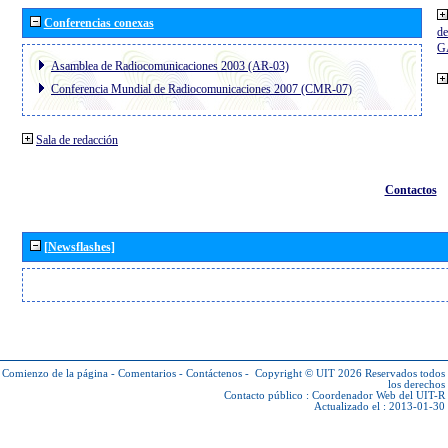
Conferencias conexas
de
G
Asamblea de Radiocomunicaciones 2003 (AR-03)
Conferencia Mundial de Radiocomunicaciones 2007 (CMR-07)
Sala de redacción
Contactos
[Newsflashes]
Comienzo de la página
-
Comentarios
-
Contáctenos
-
Copyright © UIT 2026
Reservados todos
los derechos
Contacto público :
Coordenador Web del UIT-R
Actualizado el : 2013-01-30