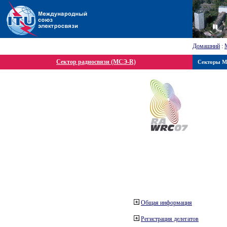
Домашний
:
Сектор радиосвязи (МСЭ-R)
Секторы 
Общая информация
Регистрация делегатов