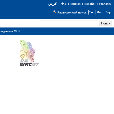
عربي
English
Español
Français
|
中文
|
|
|
Расширенный поиск
ведения о МСЭ