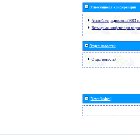
Относящиеся конференции
Ассамблея радиосвязи 2003 го
Всемирная конференция радио
Отдел новостей
Отдел новостей
[Newsflashes]