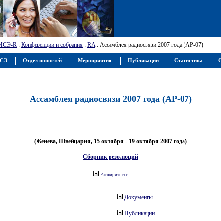
МСЭ-R
:
Конференции и собрания
:
RA
: Ассамблея радиосвязи 2007 года (АР-07)
МСЭ
Отдел новостей
Мероприятия
Публикации
Статистика
С
Ассамблея радиосвязи 2007 года (АР-07)
(Женева, Швейцария, 15 октября - 19 октября 2007 года)
Сборник резолюций
Расширить все
Документы
Публикации