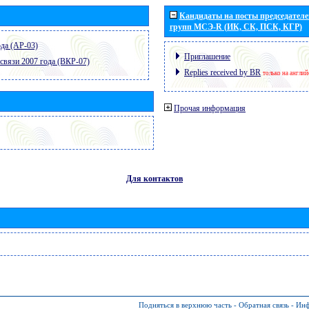
Кандидаты на посты председателей
групп МСЭ-R (ИК, СК, ПСК, КГР)
да (АР-03)
Приглашение
связи 2007 года (ВКР-07)
Replies received by BR
только на англи
Прочая информация
Для контактов
Подняться в верхнюю часть
-
Обратная связь
-
Инф